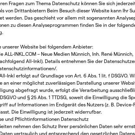
eren Fragen zum Thema Datenschutz können Sie sich jederzei
ls von Dritt­anbietern Beim Besuch dieser Website kann Ihr Su
tet werden. Das geschieht vor allem mit sogenannten Analy
tionen zu diesen Analyseprogrammen finden Sie in der folgend
g.
te unserer Website bei folgendem Anbieter:
t die ALL-INKL.COM – Neue Medien Münnich, Inh. René Münnich,
achfolgend All-Inkl). Details entnehmen Sie der Datenschutzer
datenschutzinformationen/
.
l-Inkl erfolgt auf Grundlage von Art. 6 Abs. 1 lit. f DSGVO. W
e an einer möglichst zuverlässigen Darstellung unserer Websit
ligung abgefragt wurde, erfolgt die Verarbeitung ausschließl
. a DSGVO und § 25 Abs. 1 TTDSG, soweit die Einwilligung die S
iff auf Informationen im Endgerät des Nutzers (z. B. Device-F
st. Die Einwilligung ist jederzeit widerrufbar.
se und Pflicht­informationen Datenschutz
 Seiten nehmen den Schutz Ihrer persönlichen Daten sehr ernst
aten vertraulich und entsprechend den gesetzlichen Datens