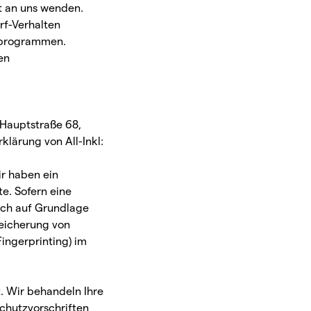
t an uns wenden.
rf-Verhalten
seprogrammen.
en
 Hauptstraße 68,
klärung von All-Inkl:
ir haben ein
e. Sofern eine
ich auf Grundlage
peicherung von
ingerprinting) im
. Wir behandeln Ihre
chutzvorschriften