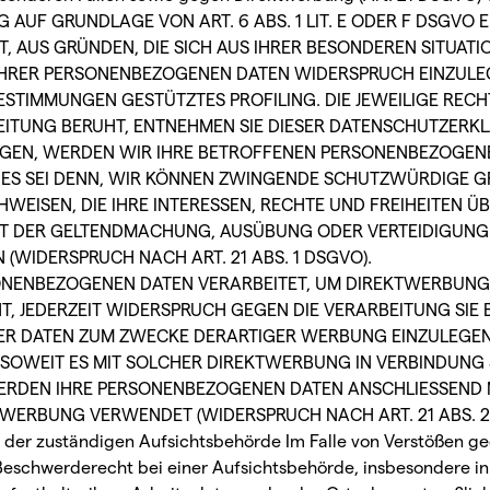
AUF GRUNDLAGE VON ART. 6 ABS. 1 LIT. E ODER F DSGVO E
T, AUS GRÜNDEN, DIE SICH AUS IHRER BESONDEREN SITUAT
IHRER PERSONENBEZOGENEN DATEN WIDERSPRUCH EINZULEGE
BESTIMMUNGEN GESTÜTZTES PROFILING. DIE JEWEILIGE RE
EITUNG BERUHT, ENTNEHMEN SIE DIESER DATENSCHUTZERK
GEN, WERDEN WIR IHRE BETROFFENEN PERSONENBEZOGEN
 ES SEI DENN, WIR KÖNNEN ZWINGENDE SCHUTZWÜRDIGE G
WEISEN, DIE IHRE INTERESSEN, RECHTE UND FREIHEITEN Ü
NT DER GELTENDMACHUNG, AUSÜBUNG ODER VERTEIDIGUNG
(WIDERSPRUCH NACH ART. 21 ABS. 1 DSGVO).
NENBEZOGENEN DATEN VERARBEITET, UM DIREKTWERBUNG 
HT, JEDERZEIT WIDERSPRUCH GEGEN DIE VERARBEITUNG SIE
 DATEN ZUM ZWECKE DERARTIGER WERBUNG EINZULEGEN; 
, SOWEIT ES MIT SOLCHER DIREKTWERBUNG IN VERBINDUNG 
ERDEN IHRE PERSONENBEZOGENEN DATEN ANSCHLIESSEND 
WERBUNG VERWENDET (WIDERSPRUCH NACH ART. 21 ABS. 2
 der zuständigen Aufsichts­behörde Im Falle von Verstößen 
Beschwerderecht bei einer Aufsichtsbehörde, insbesondere in