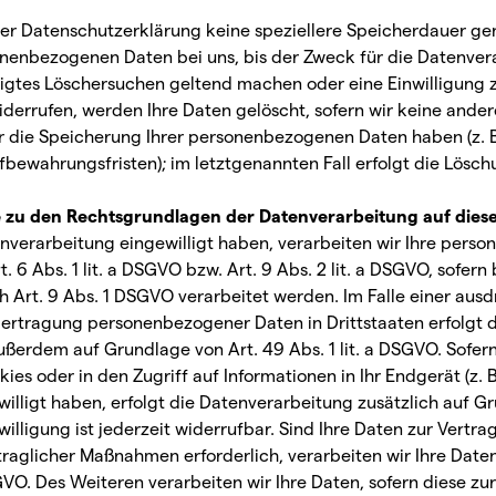
ser Datenschutzerklärung keine speziellere Speicherdauer g
onenbezogenen Daten bei uns, bis der Zweck für die Datenvera
igtes Löschersuchen geltend machen oder eine Einwilligung 
derrufen, werden Ihre Daten gelöscht, sofern wir keine ander
r die Speicherung Ihrer personenbezogenen Daten haben (z. B
bewahrungsfristen); im letztgenannten Fall erfolgt die Lösch
 zu den Rechtsgrundlagen der Datenverarbeitung auf dies
tenverarbeitung eingewilligt haben, verarbeiten wir Ihre per
. 6 Abs. 1 lit. a DSGVO bzw. Art. 9 Abs. 2 lit. a DSGVO, sofer
 Art. 9 Abs. 1 DSGVO verarbeitet werden. Im Falle einer ausd
Übertragung personenbezogener Daten in Drittstaaten erfolgt 
erdem auf Grundlage von Art. 49 Abs. 1 lit. a DSGVO. Sofern 
es oder in den Zugriff auf Informationen in Ihr Endgerät (z. B
willigt haben, erfolgt die Datenverarbeitung zusätzlich auf G
willigung ist jederzeit widerrufbar. Sind Ihre Daten zur Vertra
raglicher Maßnahmen erforderlich, verarbeiten wir Ihre Date
SGVO. Des Weiteren verarbeiten wir Ihre Daten, sofern diese zur