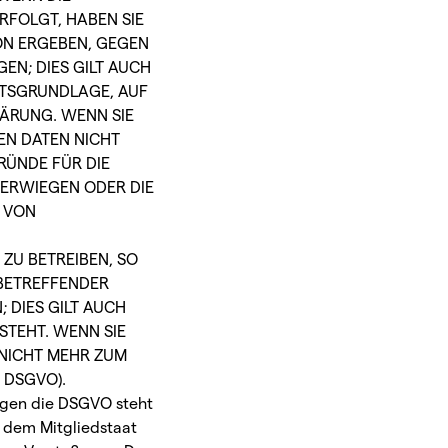
RFOLGT, HABEN SIE
ION ERGEBEN, GEGEN
N; DIES GILT AUCH
CHTSGRUNDLAGE, AUF
LÄRUNG. WENN SIE
EN DATEN NICHT
RÜNDE FÜR DIE
BERWIEGEN ODER DIE
 VON
ZU BETREIBEN, SO
 BETREFFENDER
DIES GILT AUCH
STEHT. WENN SIE
NICHT MEHR ZUM
 DSGVO).
gegen die DSGVO steht
 dem Mitgliedstaat