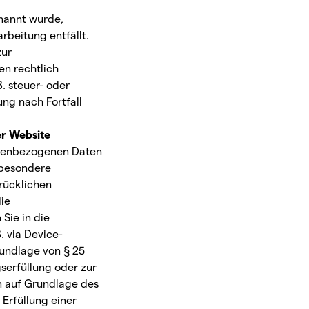
enannt wurde,
rbeitung entfällt.
zur
en rechtlich
. steuer- oder
ung nach Fortfall
er Website
sonenbezogenen Daten
n besondere
rücklichen
die
Sie in die
. via Device-
rundlage von § 25
gserfüllung oder zur
n auf Grundlage des
 Erfüllung einer