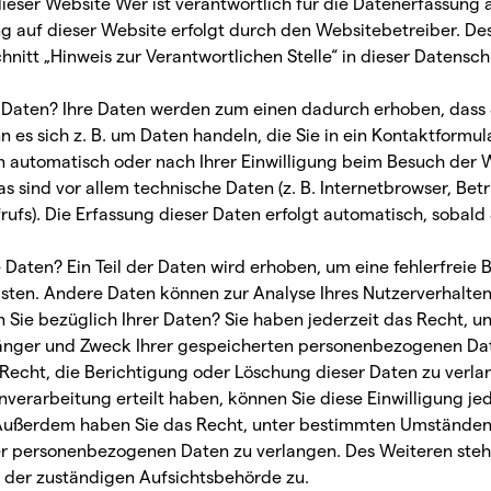
ieser Website Wer ist verantwortlich für die Datenerfassung 
g auf dieser Website erfolgt durch den Websitebetreiber. D
nitt „Hinweis zur Verantwortlichen Stelle“ in dieser Datensc
e Daten? Ihre Daten werden zum einen dadurch erhoben, dass 
nn es sich z. B. um Daten handeln, die Sie in ein Kontaktformu
automatisch oder nach Ihrer Einwilligung beim Besuch der 
as sind vor allem technische Daten (z. B. Internetbrowser, Be
rufs). Die Erfassung dieser Daten erfolgt automatisch, sobald
 Daten? Ein Teil der Daten wird erhoben, um eine fehlerfreie B
sten. Andere Daten können zur Analyse Ihres Nutzerverhalte
Sie bezüglich Ihrer Daten? Sie haben jederzeit das Recht, un
änger und Zweck Ihrer gespeicherten personenbezogenen Date
echt, die Berichtigung oder Löschung dieser Daten zu verla
nverarbeitung erteilt haben, können Sie diese Einwilligung jed
 Außerdem haben Sie das Recht, unter bestimmten Umständen
er personenbezogenen Daten zu verlangen. Des Weiteren steht
 der zuständigen Aufsichtsbehörde zu.