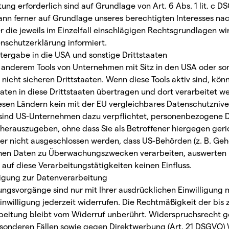
tung erforderlich sind auf Grundlage von Art. 6 Abs. 1 lit. c D
n ferner auf Grundlage unseres berechtigten Interesses nach A
 die jeweils im Einzelfall einschlägigen Rechtsgrundlagen wi
nschutzerklärung informiert.
tergabe in die USA und sonstige Drittstaaten
anderem Tools von Unternehmen mit Sitz in den USA oder so
nicht sicheren Drittstaaten. Wenn diese Tools aktiv sind, kön
en in diese Drittstaaten übertragen und dort verarbeitet w
diesen Ländern kein mit der EU vergleichbares Datenschutzniv
 sind US-Unternehmen dazu verpflichtet, personenbezogene 
herauszugeben, ohne dass Sie als Betroffener hiergegen geri
er nicht ausgeschlossen werden, dass US-Behörden (z. B. Geh
chen Daten zu Überwachungszwecken verarbeiten, auswerten
auf diese Verarbeitungstätigkeiten keinen Einfluss.
lligung zur Datenverarbeitung
ungsvorgänge sind nur mit Ihrer ausdrücklichen Einwilligung 
 Einwilligung jederzeit widerrufen. Die Rechtmäßigkeit der bi
beitung bleibt vom Widerruf unberührt. Widerspruchsrecht 
sonderen Fällen sowie gegen Direktwerbung (Art. 21 DSGVO)