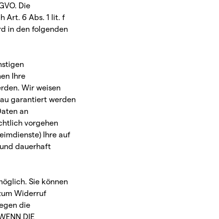
SGVO. Die
rt. 6 Abs. 1 lit. f
rd in den folgenden
nstigen
nen Ihre
erden. Wir weisen
eau garantiert werden
Daten an
chtlich vorgehen
eimdienste) Ihre auf
 und dauerhaft
möglich. Sie können
s zum Widerruf
gegen die
 WENN DIE