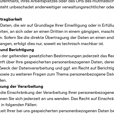
ufenthalts, ihres Arbeitsplatzes oder des Orts des mutmaßlic
eht unbeschadet anderweitiger verwaltungsrechtlicher oder
trag­barkeit
Daten, die wir auf Grundlage Ihrer Einwilligung oder in Erfüll
eiten, an sich oder an einen Dritten in einem gängigen, masc
n. Sofern Sie die direkte Übertragung der Daten an einen an
angen, erfolgt dies nur, soweit es technisch machbar ist.
 und Berichtigung
 der geltenden gesetzlichen Bestimmungen jederzeit das Rec
unft über Ihre gespeicherten personenbezogenen Daten, dere
weck der Datenverarbeitung und ggf. ein Recht auf Bericht
u sowie zu weiteren Fragen zum Thema personenbezogene Date
den.
kung der Verarbeitung
 die Einschränkung der Verarbeitung Ihrer personenbezogen
nnen Sie sich jederzeit an uns wenden. Das Recht auf Einschr
in folgenden Fällen:
keit Ihrer bei uns gespeicherten personenbezogenen Daten be